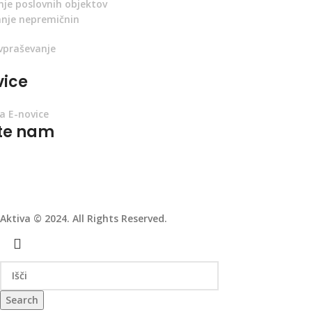
nje poslovnih objektov
nje nepremičnin
ovpraševanje
vice
na E-novice
ite nam
Aktiva © 2024. All Rights Reserved.
Search