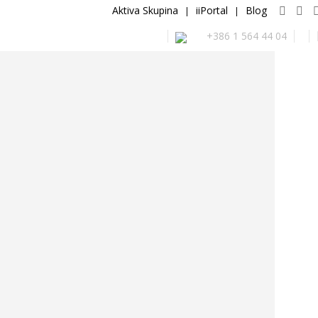
Aktiva Skupina
iiPortal
Blog
|
|
+386 1 564 44 04