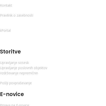
Kontakt
Pravilnik o zasebnosti
iiPortal
Storitve
Upravljanje sosesk
Upravljanje poslovnih objektov
Vzdrževanje nepremičnin
Pošlji povpraševanje
E-novice
Prijava na E-novice