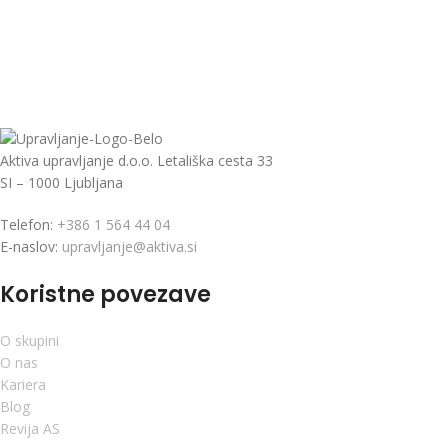
Aktiva upravljanje d.o.o. Letališka cesta 33
SI – 1000 Ljubljana
Telefon:
+386 1 564 44 04
E-naslov:
upravljanje@aktiva.si
Koristne povezave
O skupini
O nas
Kariera
Blog
Revija AS