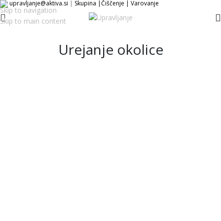
upravljanje@aktiva.si
|
Skupina
|
Čiščenje
|
Varovanje
Skip to navigation
Skip to main content
Urejanje okolice