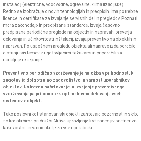
inštalacij (električne, vodovodne, ogrevalne, klimatizacijske).
Redno se izobražuje o novih tehnologijah in predpisih. Ima potrebne
licence in certifikate za izvajanje servisnih del in pregledov. Poznati
mora zakonodajo in predpisane standarde. Izvaja časovno
predpisane periodične preglede na objektih in napravah, preverja
delovanja in učinkovitosti inštalacij, izvaja preventivo na objektih in
napravah. Po uspešnem pregledu objekta ali naprave izda poročilo
o stanju sistemov z ugotovljenimi težavami in priporočili za
nadaljnje ukrepanje.
Preventivno periodično vzdrževanje je naložba v prihodnost, ki
zagotavlja dolgotrajno zadovoljstvo in varnost uporabnikov
objektov. Ustrezno načrtovanje in izvajanje preventivnega
vzdrževanja pa pripomore k optimalnemu delovanju vseh
sistemov v objektu
.
Tako poslovni kot stanovanjski objekti zahtevajo pozornost in skrb,
za kar skrbimo pri družbi Aktiva upravljanje kot zanesljiv partner za
kakovostno in varno okolje za vse uporabnike.