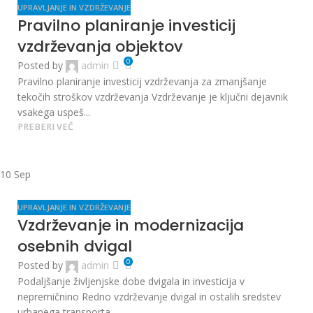
UPRAVLJANJE IN VZDRŽEVANJE
Pravilno planiranje investicij
vzdrževanja objektov
0
Posted by
admin
Pravilno planiranje investicij vzdrževanja za zmanjšanje
tekočih stroškov vzdrževanja Vzdrževanje je ključni dejavnik
vsakega uspeš...
PREBERI VEČ
10
Sep
UPRAVLJANJE IN VZDRŽEVANJE
Vzdrževanje in modernizacija
osebnih dvigal
0
Posted by
admin
Podaljšanje življenjske dobe dvigala in investicija v
nepremičnino Redno vzdrževanje dvigal in ostalih sredstev
urbanega transporta...