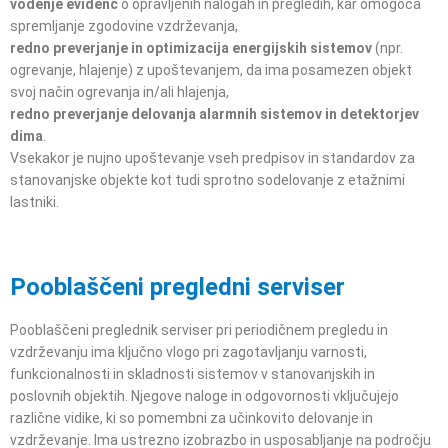
vodenje evidenc
o opravljenih nalogah in pregledih, kar omogoča
spremljanje zgodovine vzdrževanja,
redno preverjanje in optimizacija energijskih sistemov
(npr.
ogrevanje, hlajenje) z upoštevanjem, da ima posamezen objekt
svoj način ogrevanja in/ali hlajenja,
redno preverjanje delovanja alarmnih sistemov in detektorjev
dima
.
Vsekakor je nujno upoštevanje vseh predpisov in standardov za
stanovanjske objekte kot tudi sprotno sodelovanje z etažnimi
lastniki.
Pooblaščeni pregledni serviser
Pooblaščeni preglednik serviser pri periodičnem pregledu in
vzdrževanju ima ključno vlogo pri zagotavljanju varnosti,
funkcionalnosti in skladnosti sistemov v stanovanjskih in
poslovnih objektih. Njegove naloge in odgovornosti vključujejo
različne vidike, ki so pomembni za učinkovito delovanje in
vzdrževanje. Ima ustrezno izobrazbo in usposabljanje na področju