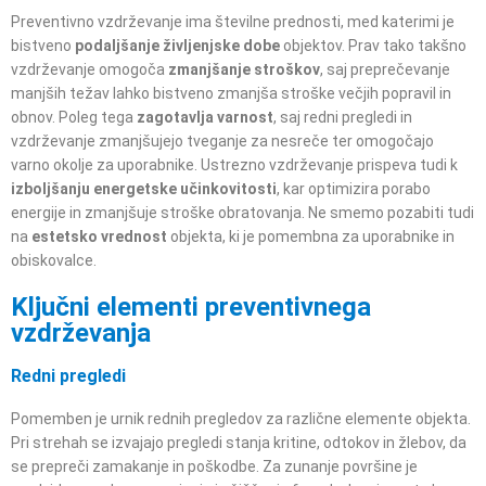
Preventivno vzdrževanje ima številne prednosti, med katerimi je
bistveno
podaljšanje življenjske dobe
objektov. Prav tako takšno
vzdrževanje omogoča
zmanjšanje
stroškov
, saj preprečevanje
manjših težav lahko bistveno zmanjša stroške večjih popravil in
obnov. Poleg tega
zagotavlja varnost
, saj redni pregledi in
vzdrževanje zmanjšujejo tveganje za nesreče ter omogočajo
varno okolje za uporabnike. Ustrezno vzdrževanje prispeva tudi k
izboljšanju energetske učinkovitosti
, kar optimizira porabo
energije in zmanjšuje stroške obratovanja. Ne smemo pozabiti tudi
na
estetsko vrednost
objekta, ki je pomembna za uporabnike in
obiskovalce.
Ključni elementi preventivnega
vzdrževanja
Redni pregledi
Pomemben je urnik rednih pregledov za različne elemente objekta.
Pri strehah se izvajajo pregledi stanja kritine, odtokov in žlebov, da
se prepreči zamakanje in poškodbe. Za zunanje površine je