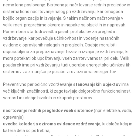
nemoteno poslovanje. Bistveno je načrtovanje rednih pregledov in
sistematično načrtovanje nalog pri vzdrževanju, kar omogoča
boljšo organizacijo in izvajanje. S takim načinom načrtovanja v
veliki meri preprečimo okvare in napake na objektih in napravah.
Pomembna sta tudi uvedba jasnih protokolov za pregled in
vzdrževanje, kar povečuje učinkovitost in vodenje natančnih
evidenc o opravljenih nalogah in pregledih. Osebje mora biti
usposobljeno za prepoznavanje težav in izvajanje vzdrževanja, ki
mora potekati ob upoštevanju vseh zahtev varnosti pri delu. Velik
poudarek ima pri vzdrževanju tudi uporaba energetsko učinkovitih
sistemov za zmanjšanje porabe virov oziroma energentov.
Preventivno periodično vzdrževanje
stanovanjskih objektov
ima
več ključnih značilnosti, ki zagotavljajo dolgoročno funkcionalnost,
varnost in udobje bivalnih in skupnih prostorov:
načrtovanje rednih pregledov vseh sistemov
(npr. elektrika, voda,
ogrevanje),
uvedba koledarja oziroma evidence vzdrževanja
, ki določa kdaj in
katera dela so potrebna,