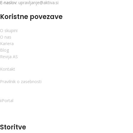
E-naslov:
upravljanje@aktiva.si
Koristne povezave
O skupini
O nas
Kariera
Blog
Revija AS
Kontakt
Pravilnik o zasebnosti
iiPortal
Storitve