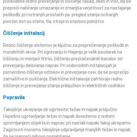
predvideno redno preverjanje in čiščenje fasad, oken in vrat, da se
prepreči nabiranje umazanije in zmanjša verjetnost za nastajanje
poškodb; pri notranjih prostorih pa pregled stanja notranjih
površin, kot so stene, tla, stropi in stavbno pohištvo.
Čiščenje inštalacij
Redno čiščenje sistemov je ključno za preprečevanje poškodb in
morebitnih okvar. Pri ogrevanju in hlajenju je velik poudarek na
čiščenju in menjavi filtrov, čiščenju prezračevalnih kanalov ter
preverjanju delovanja naprav. Pri vodovodnih inštalacijah je
pomembno čiščenje odtokov in preverjanje cevi, da se preprečijo
zamašitve in puščanja. Električne inštalacije zahtevajo redno
čiščenje in preverjanje stanja priključkov in električnih vodnikov
Popravila
Takojšnje ukrepanje ob ugotovitvi težav in napak je ključno.
Uspešno ugotavljanje težav in napak dosežemo z rednim
spremljanjem objekta in naprav; pri nastali napaki takoj ukrepamo.
Zagotoviti moramo takojšnje odpravljanje manjših težav in napak,
da se prepreči njihovo poslabšanje.