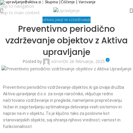
upravljanje@aktiva.si
|
Skupina
|
Čiščenje
|
Varovanje
Skip to navigation
Skip to main content
UPRAVLJANJE IN VZDRŽEVANJE
Preventivno periodično
vzdrževanje objektov z Aktiva
upravljanje
0
Posted by
admin
On 26 februarja, 2025
Preventivno periodično vzdrževanje objektov, ki ga izvaja družba
Aktiva upravljanje d.o.o. za svoje naročnike, vključuje redno
načrtovano vzdrževanje in preglede, namenjene preprečevanju
težav in zagotavljanju optimalnega delovanja vseh sistemov in
naprav na in v objektu. To je ključno tako za poslovne kot
stanovanjskih objekte, saj ohranja njihovo vrednost, varnost in
funkcionalnost.